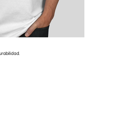
cambio es una exce
confianza y asegurar
comprar con confian
rabilidad.