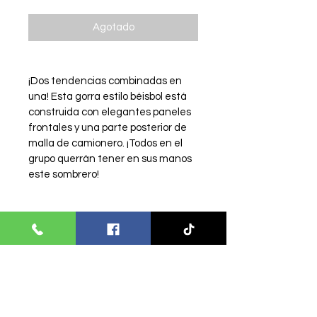
Agotado
¡Dos tendencias combinadas en 
una! Esta gorra estilo béisbol está 
construida con elegantes paneles 
frontales y una parte posterior de 
malla de camionero. ¡Todos en el 
grupo querrán tener en sus manos 
este sombrero!
Product Info
I'm a product detail. I'm a great 
Política de devolución y
place to add more information 
about your product such as sizing, 
reembolso
material, care and cleaning 
instructions. This is also a great 
Soy una política de devolución y 