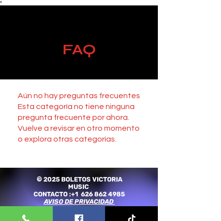
*
FAQ
Aún no hay preguntas frecuentes
Esta categoría no tiene ninguna
pregunta frecuente por ahora.
Vuelve a revisar en otro momento
o explora otras categorías.
2025 BOLETOS VICTORIA
©
MUSIC
CONTACTO :+1
626 862 4985
AVISO DE PRIVACIDAD