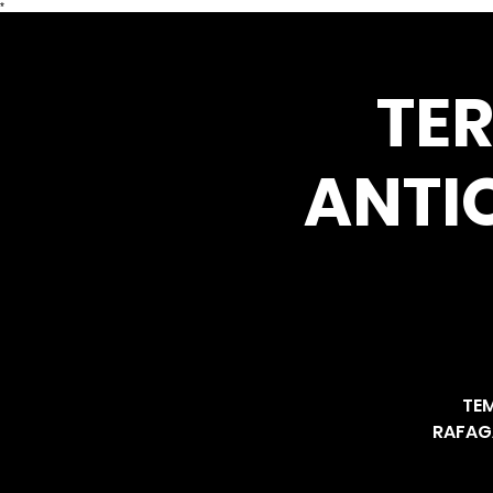
*
TER
ANTI
TEM
RAFAGA