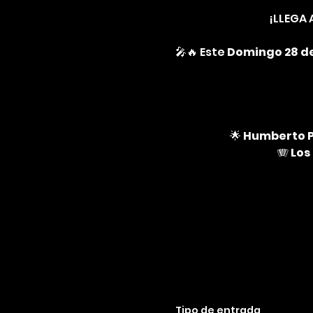
¡LLEGA 
🎤🔥 Este 
Domingo 28 de
🌟 
Humberto P
🪗 
Los
Tipo de entrada