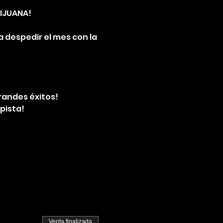
TIJUANA!
a despedir el mes con la 
randes éxitos! 
pista! 
Venta finalizada