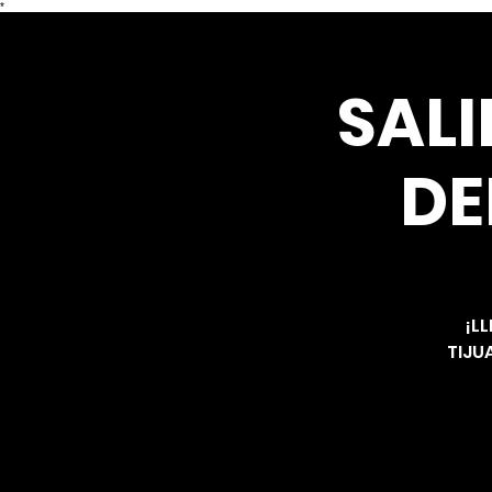
*
SALI
DE
¡L
TIJUA