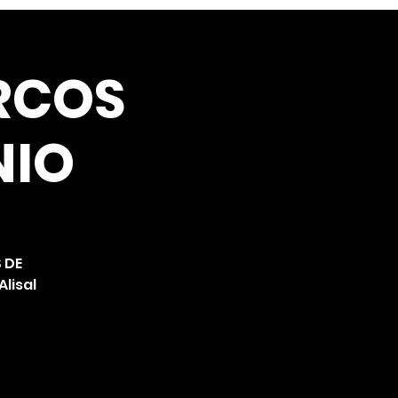
ARCOS
NIO
 DE
Alisal