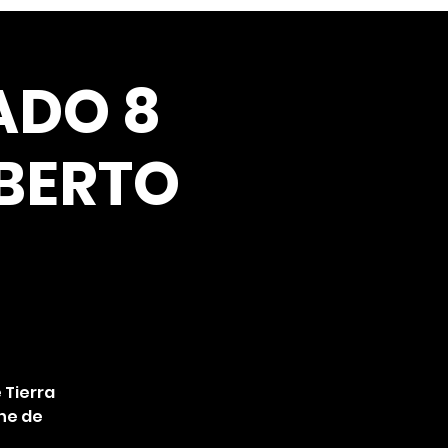
ADO 8
BERTO
 Tierra
che de