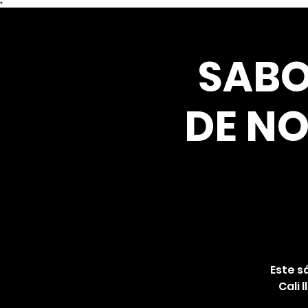
*
SABO
DE N
Este s
Cali 