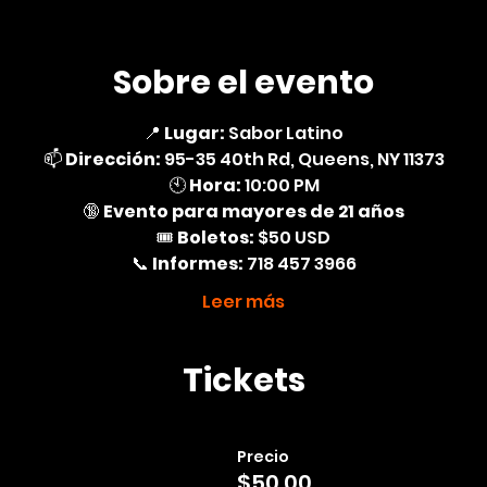
Sobre el evento
📍 
Lugar:
 Sabor Latino
📫 
Dirección:
 95-35 40th Rd, Queens, NY 11373
🕙 
Hora:
 10:00 PM
🔞 
Evento para mayores de 21 años
🎟️ 
Boletos:
 $50 USD
📞 
Informes:
 718 457 3966
Leer más
Tickets
Precio
$50.00