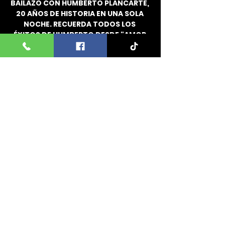
BAILAZO CON HUMBERTO PLANCARTE, 
20 AÑOS DE HISTORIA EN UNA SOLA 
NOCHE. RECUERDA TODOS LOS 
ÉXITOS DE HUMBERTO DESDE "AMOR 
TE AMO"  HASTA "LLORARÁS"
ROYAL PALACE, AKRON, OH. DOMINGO 
10 DE AGOSTO
VENTA DE BOLETOS FÍSICOS EN 
LUGARES AUTORIZADOS
INFO. 330 622 35 08
Comparte este evento