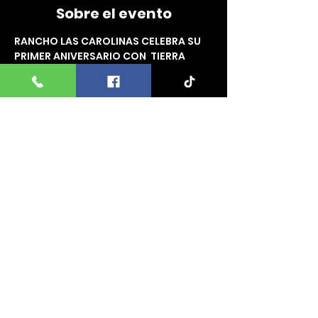
Sobre el evento
RANCHO LAS CAROLINAS CELEBRA SU 
PRIMER ANIVERSARIO CON  TIERRA 
CALI,   JOSE TORRES, LOS DE LA 
GUITARRA, EDICION SIERREÑA Y LOS 
DEL PUEBLO ADEMAS ESTEF AND 
DANNY LOS INFLUENCER MAS VIRALES 
 EN EL  RANCHO LAS CAROLINAS, 
 DENMARK, SC.  DOMINGO 18 DE 
AGOSTO
Comparte este evento