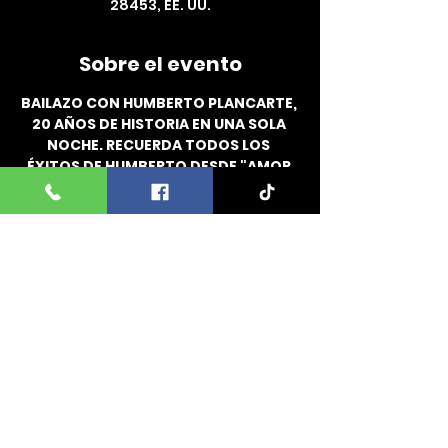
28453, EE. UU.
Sobre el evento
BAILAZO CON HUMBERTO PLANCARTE, 
20 AÑOS DE HISTORIA EN UNA SOLA 
NOCHE. RECUERDA TODOS LOS 
ÉXITOS DE HUMBERTO DESDE "AMOR 
TE AMO"  HASTA "LLORARÁS"
ADEMAS LLEGAN LOS ORIGINALES DE 
SAN JUAN Y CORAZON GITANO
RANCHO EL ROSARIO,  MAGNOLIA, NC. 
DOMINGO 24 DE AGOSTO
VENTA DE BOLETOS FÍSICOS EN 
LUGARES AUTORIZADOS
INFO. 910 279 95 32 Y 910 352 13 91
Comparte este evento