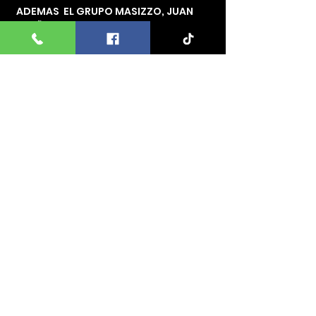
 ADEMAS  EL GRUPO MASIZZO, JUAN 
ACUÑA Y EL TERROR DEL NORTE 
AMENIZANDO LAS MONTAS GRUPO 
VISION  EN LA PLAZA DE TOROS EL 
RELICARIO GLADEWATER, TX. 
DOMINGO 6 DE NOVIEMBRE  NO 
FALTES!!
Comparte este evento
2025 BOLETOS VICTORIA
©
MUSIC
CONTACTO :+1
626 862 4985
AVISO DE PRIVACIDAD