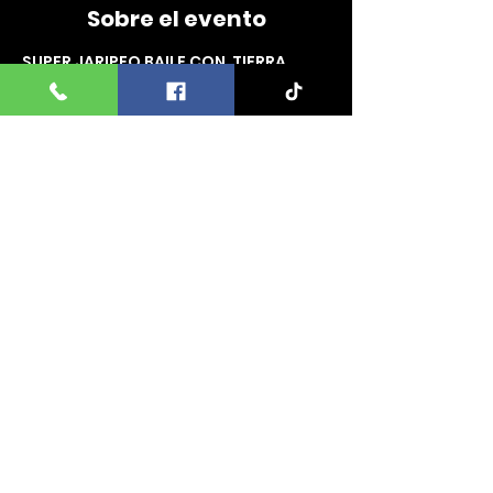
Sobre el evento
SUPER JARIPEO BAILE CON  TIERRA 
CALI, BANDA LOS SEBASTIANES, EDGAR 
NUÑEZ, LA SUPER BANDA DE 
CHILACACHAPA, GRO. Y BANDA LOS 
MONTOYA EN ORANGE COUNTY 
FAIRGROUNDS,  MIDDLETOWN, NY. 
DOMINGO 13 DE OCTUBRE
Comparte este evento
2025 BOLETOS VICTORIA
©