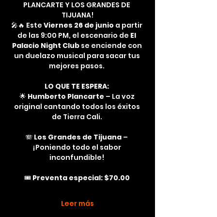
PLANCARTE Y LOS GRANDES DE 
TIJUANA!
🎤🔥 Este 
Viernes 26 de junio
 a partir 
de las 9:00 PM, el escenario de 
El 
Palacio Night Club
 se enciende con 
un duelazo musical para sacar tus 
mejores pasos. 
LO QUE TE ESPERA:
🌟 
Humberto Plancarte
 – La voz 
original cantando todos los éxitos 
de Tierra Cali. 
🪗 
Los Grandes de Tijuana
 – 
¡Poniendo todo el sabor 
inconfundible! 
🎟️ 
Preventa especial: $70.00
Leer más