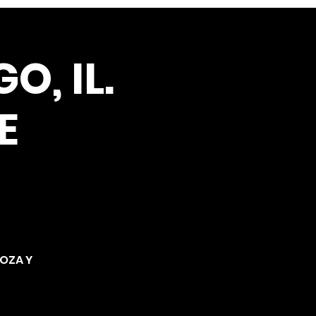
O, IL.
E
NOZA Y