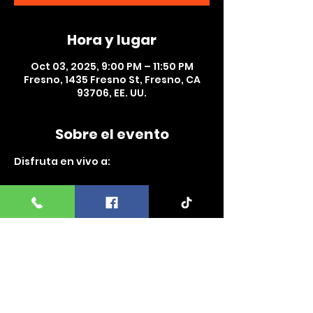
Hora y lugar
Oct 03, 2025, 9:00 PM – 11:50 PM
Fresno, 1435 Fresno St, Fresno, CA
93706, EE. UU.
Sobre el evento
Disfruta en vivo a:
✨ Humberto Plancarte – La voz 
original de Tierra Cali con todos sus 
éxitos.
🔥 Los del Palenque
🔥 R7 Musical
📍 Lugar: Los Arcos Night Club – 1435 
Fresno St, Fresno, CA
🕘 Horario: 9:00 PM