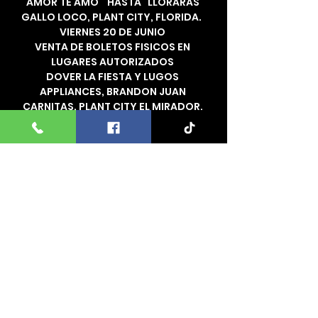
"AMOR TE AMO"  HASTA "LLORARÁS" 
GALLO LOCO, PLANT CITY, FLORIDA.  
VIERNES 20 DE JUNIO 
VENTA DE BOLETOS FISICOS EN 
LUGARES AUTORIZADOS 
DOVER LA FIESTA Y LUGOS 
APPLIANCES, BRANDON JUAN 
CARNITAS, PLANT CITY EL MIRADOR, 
HAINES CITY JAIMES WESTERN STORE, 
CLEARWATER MODA VAQUERA, TAMPA 
EL NOA NOA, RUSKIN DJ TITO, 
SARASOTA LA PRIMAVERA, LAKELAND 
LA CALENTANA Y CHAMOY KING, 
BRANDENTON LOS LAURELES 
INF. VIP 305 484 37 52  / (628) 601 7579 
/ 786 514 59 83
Comparte este evento