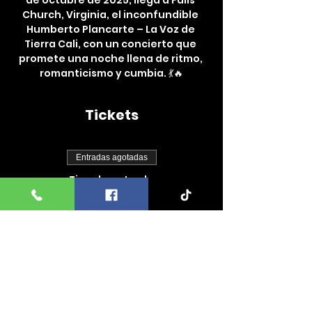
de octubre de 2025, llega a Falls 
Church, Virginia, el inconfundible 
Humberto Plancarte – La Voz de 
Tierra Cali, con un concierto que 
promete una noche llena de ritmo, 
romanticismo y cumbia. 💃🔥
Tickets
Entradas agotadas
Tipo de entrada
Entrada general
Precio
$50.00
+$1.25 de comisión de servicio de
entradas