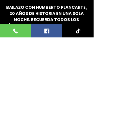
BAILAZO CON HUMBERTO PLANCARTE, 
20 AÑOS DE HISTORIA EN UNA SOLA 
NOCHE. RECUERDA TODOS LOS 
ÉXITOS DE HUMBERTO DESDE "AMOR 
TE AMO"  HASTA "LLORARÁS"
EL RANCHO DE LAS VACAS, PASCO,  
WA. VIERNES 29 DE AGOSTO
VENTA DE BOLETOS FÍSICOS EN 
LUGARES AUTORIZADOS
INFO. 509 731 06 96 Y 509 930 78 58
Comparte este evento