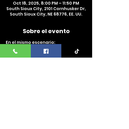
Oct 18, 2025, 8:00 PM – 11:50 PM
South Sioux City, 2101 Cornhusker Dr,
South Sioux City, NE 68776, EE. UU.
Sobre el evento
En el mismo escenario:
🔥 Jaime Espinoza y Los Fugitivos
📍 Lugar: El Ranchito – 2101 
Cornhusker Dr, South Sioux City, NE 
68776
🕗 Horario: Puertas abren 8:00 PM
🔞 Evento 18+
📞 Informes: 800 668 8080
Comparte este evento