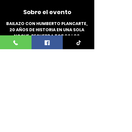
Sobre el evento
BAILAZO CON HUMBERTO PLANCARTE, 
20 AÑOS DE HISTORIA EN UNA SOLA 
NOCHE. RECUERDA TODOS LOS 
ÉXITOS DE HUMBERTO DESDE "AMOR 
TE AMO"  HASTA "LLORARÁS"
EL PATRON BALLROOM, URBANA IN. 
DOMINGO 17 DE AGOSTO
VENTA DE BOLETOS FÍSICOS EN 
LUGARES AUTORIZADOS
INFO. 616 819 83 66 
Comparte este evento