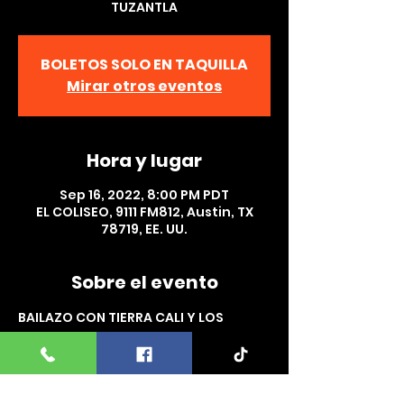
TUZANTLA
BOLETOS SOLO EN TAQUILLA
Mirar otros eventos
Hora y lugar
Sep 16, 2022, 8:00 PM PDT
EL COLISEO, 9111 FM812, Austin, TX
78719, EE. UU.
Sobre el evento
BAILAZO CON TIERRA CALI Y LOS 
CREYENTES DEL PODER ,   IMPACTO DE 
TUZANTLA EN EL COLISEO AUSTIN, TX. 
 VIERNES 16 DE SEPTIEMBRE NO TE LO 
PUEDES PERDER!!