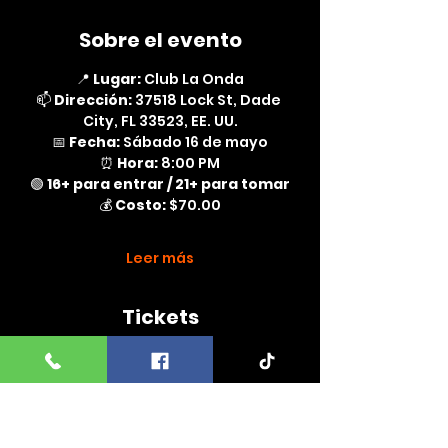
Sobre el evento
📍 
Lugar:
 Club La Onda
📫 
Dirección:
 37518 Lock St, Dade 
City, FL 33523, EE. UU.
📅 
Fecha:
 Sábado 16 de mayo
⏰ 
Hora:
 8:00 PM
🟢 
16+ para entrar / 21+ para tomar
💰 
Costo:
 $70.00
Leer más
Tickets
Venta finalizada
Tipo de entrada
Entrada general