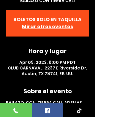
BAILAZO CON TIERRA CALI
BOLETOS SOLO EN TAQUILLA
Mirar otros eventos
Hora y lugar
Apr 09, 2023, 8:00 PM PDT
CLUB CARNAVAL, 2237 E Riverside Dr,
Austin, TX 78741, EE. UU.
Sobre el evento
BAILAZO  CON  TIERRA CALI  ADEMAS 
IMPACTO NORTEÑO EN CLUB 
CARNAVAL AUSTIN, TX.  DOMINGO 9 DE 
ABRIL  NO FALTES  VALIII!!