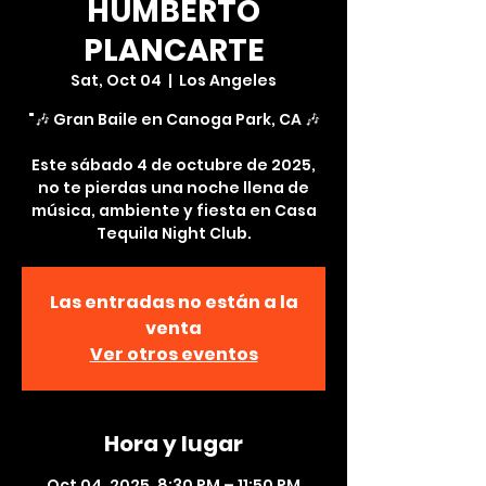
HUMBERTO
PLANCARTE
Sat, Oct 04
  |  
Los Angeles
"🎶 Gran Baile en Canoga Park, CA 🎶
Este sábado 4 de octubre de 2025,
no te pierdas una noche llena de
música, ambiente y fiesta en Casa
Tequila Night Club.
Las entradas no están a la
venta
Ver otros eventos
Hora y lugar
Oct 04, 2025, 8:30 PM – 11:50 PM