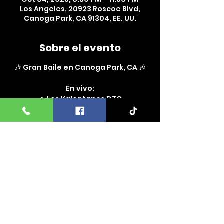
Los Angeles, 20923 Roscoe Blvd,
Canoga Park, CA 91304, EE. UU.
Sobre el evento
🎶 Gran Baile en Canoga Park, CA 🎶
En vivo:
🔥 Los Kalentanos DTC
🔥 Dominio del Valle
📍 Lugar: Casa Tequila Night Club – 
20923 Roscoe Blvd, Canoga Park, CA 
91304, Estados Unidos
🕣 Horario: Puertas abren 8:30 PM
Leer más